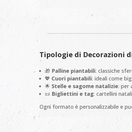
Tipologie di Decorazioni d
🎁
Palline piantabili
: classiche sfe
💖
Cuori piantabili
: ideali come big
🌟
Stelle e sagome natalizie
: per 
📜
Bigliettini e tag
: cartellini nat
Ogni formato è personalizzabile e pu