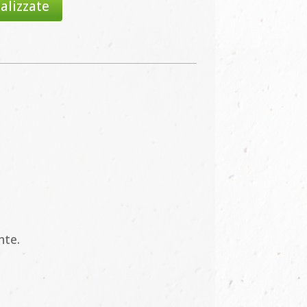
alizzate
nte.