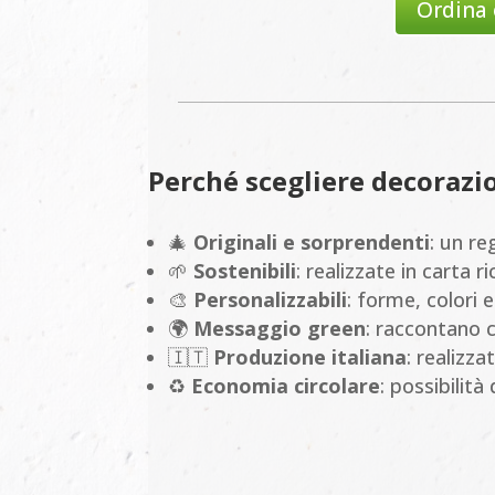
Ordina 
Perché scegliere decorazio
🎄
Originali e sorprendenti
: un r
🌱
Sostenibili
: realizzate in carta r
🎨
Personalizzabili
: forme, colori 
🌍
Messaggio green
: raccontano 
🇮🇹
Produzione italiana
: realizz
♻️
Economia circolare
: possibilit