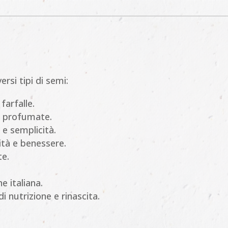
rsi tipi di semi:
 farfalle.
 e profumate.
 e semplicità.
tà e benessere.
te.
e italiana.
i nutrizione e rinascita.