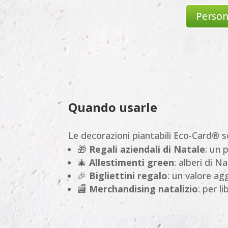
Person
Quando usarle
Le decorazioni piantabili Eco-Card® 
🎁
Regali aziendali di Natale
: un 
🎄
Allestimenti green
: alberi di Na
🎉
Bigliettini regalo
: un valore ag
🏬
Merchandising natalizio
: per l