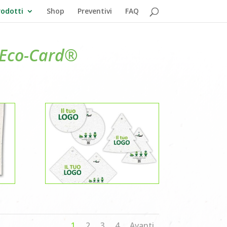
odotti
Shop
Preventivi
FAQ
e Eco-Card®
1
2
3
4
Avanti