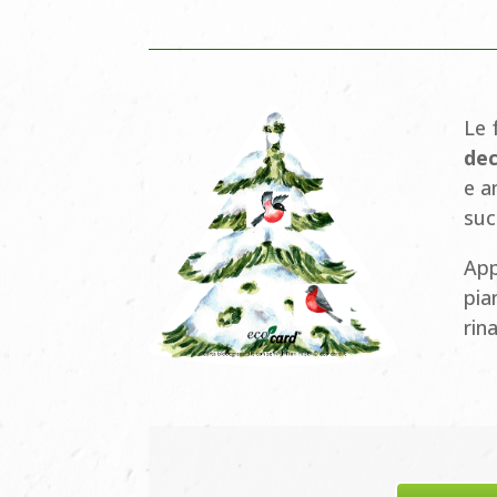
Le 
dec
e a
suc
App
pia
rin