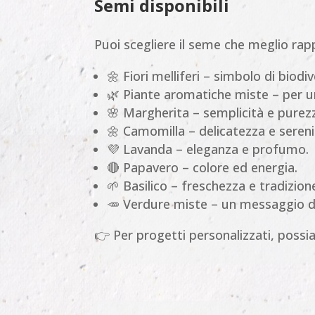
Semi disponibili
Puoi scegliere il seme che meglio rap
🌼 Fiori melliferi – simbolo di biodiv
🌿 Piante aromatiche miste – per u
🌸 Margherita – semplicità e purez
🌼 Camomilla – delicatezza e sereni
💜 Lavanda – eleganza e profumo.
🔴 Papavero – colore ed energia.
🌱 Basilico – freschezza e tradizione
🥕 Verdure miste – un messaggio di 
👉 Per progetti personalizzati, poss