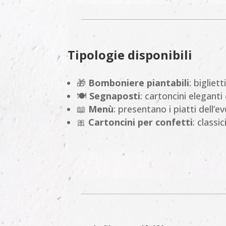
Tipologie disponibili
🎁
Bomboniere piantabili
: bigliet
🍽️
Segnaposti
: cartoncini elegant
📖
Menù
: presentano i piatti dell’
🎀
Cartoncini per confetti
: classi