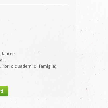
 lauree.
li.
. libri o quaderni di famiglia).
rd