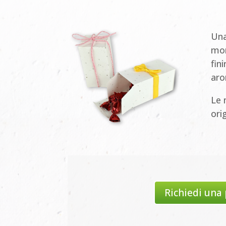
Una
mom
fin
aro
Le 
ori
Richiedi una