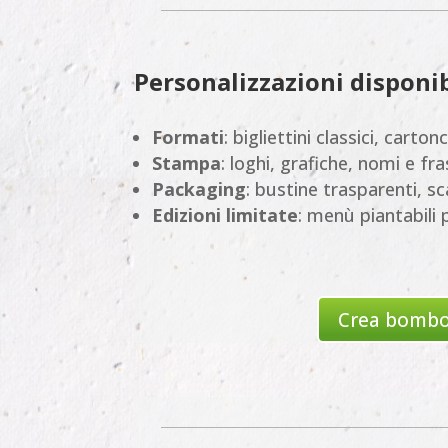
Personalizzazioni disponib
Formati
: bigliettini classici, carto
Stampa
: loghi, grafiche, nomi e fr
Packaging
: bustine trasparenti, sc
Edizioni limitate
: menù piantabili 
Crea bombon