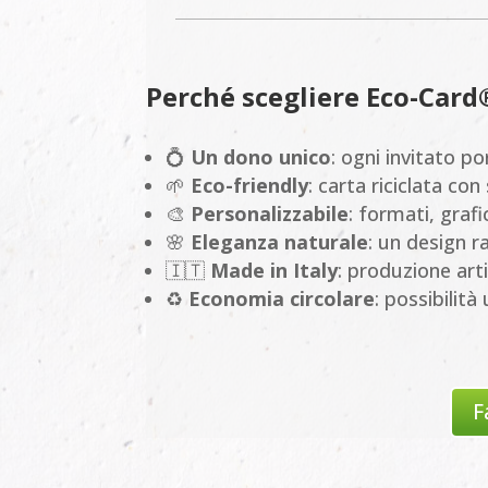
Perché scegliere Eco-Card
💍
Un dono unico
: ogni invitato p
🌱
Eco-friendly
: carta riciclata co
🎨
Personalizzabile
: formati, grafi
🌸
Eleganza naturale
: un design r
🇮🇹
Made in Italy
: produzione art
♻️
Economia circolare
: possibilità
F