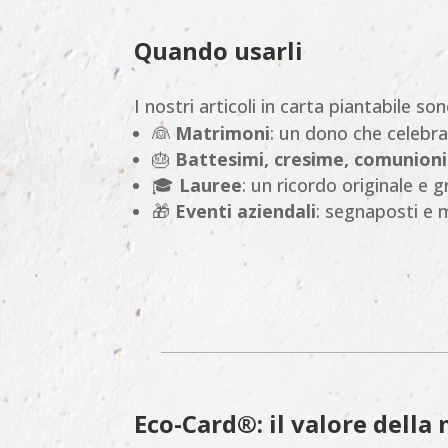
Quando usarli
I nostri articoli in carta piantabile son
👰
Matrimoni
: un dono che celebra
🎂
Battesimi, cresime, comunioni
🎓
Lauree
: un ricordo originale e
🎁
Eventi aziendali
: segnaposti e 
Eco-Card®: il valore dell